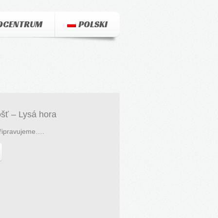
OCENTRUM
POLSKI
šť – Lysá hora
řipravujeme….